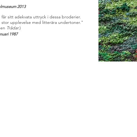
”
onalmuseum 2013
år sitt adekvata uttryck i dessa broderier.
n stor upplevelse med litterära undertoner."
onen
Trådar.
)
nuari 1987