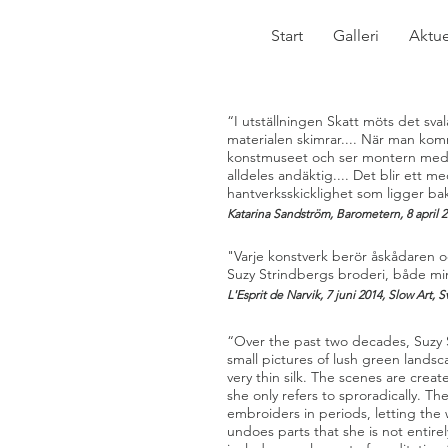
Start
Galleri
Aktue
“I utställningen Skatt möts det sva
materialen skimrar.... När man kom
konstmuseet och ser montern med 
alldeles andäktig.... Det blir ett m
hantverksskicklighet som ligger ba
Katarina Sandström, Barometern, 8 april 
"Varje konstverk berör åskådaren oc
Suzy Strindbergs broderi, både mini
L'Esprit de Narvik, 7 juni 2014, Slow Art, S
“Over the past two decades, Suzy
small pictures of lush green landsc
very thin silk. The scenes are crea
she only refers to sproradically. T
embroiders in periods, letting the 
undoes parts that she is not entirel