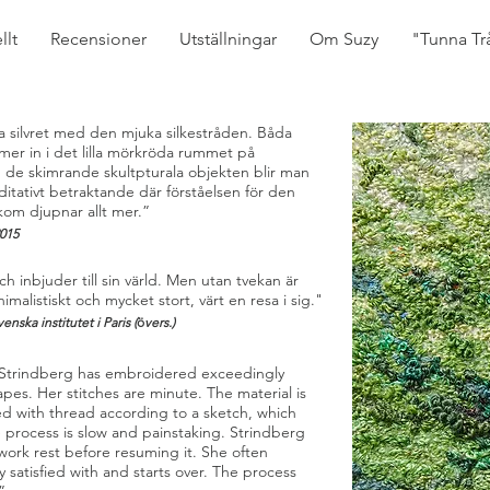
llt
Recensioner
Utställningar
Om Suzy
"Tunna Tr
la silvret med den mjuka silkestråden. Båda
mer in i det lilla mörkröda rummet på
de skimrande skultpturala objekten blir man
editativt betraktande där förståelsen för den
kom djupnar allt mer.”
2015
h inbjuder till sin värld. Men utan tvekan är
malistiskt och mycket stort, värt en resa i sig."
venska institutet i Paris
(
ö
vers.)
 Strindberg has embroidered exceedingly
apes. Her stitches are minute. The material is
ted with thread according to a sketch, which
he process is slow and painstaking. Strindberg
work rest before resuming it. She often
y satisfied with and starts over. The process