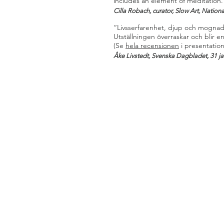
includes an element of meditation.
Cilla Robach, curator, Slow Art, Nati
“Livsserfarenhet, djup och mognad f
Utställningen överraskar och blir e
(Se
hela recensionen
i presentati
Åke Livstedt, Svenska Dagbladet, 31 ja